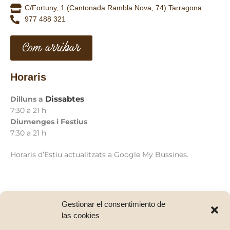
C/Fortuny, 1 (Cantonada Rambla Nova, 74) Tarragona
977 488 321
Com arribar
Horaris
Dissabtes
Dilluns a
7:30 a 21 h
Diumenges i Festius
7:30 a 21 h
Horaris d’Estiu actualitzats a Google My Bussines.
Gestionar el consentimiento de
las cookies