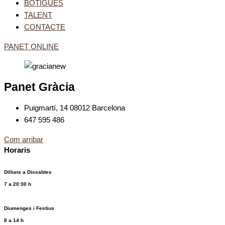
BOTIGUES
TALENT
CONTACTE
PANET ONLINE
Panet Gràcia
Puigmartí, 14 08012 Barcelona
647 595 486
Com arribar
Horaris
Dilluns a
Dissabtes
7 a 20:30 h
Diumenges i Festius
8 a 14 h