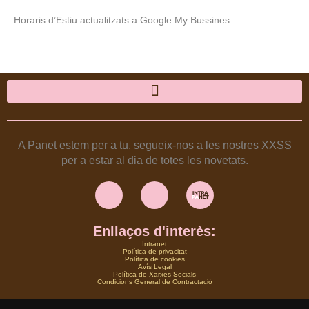
Horaris d’Estiu actualitzats a Google My Bussines.
A Panet estem per a tu, segueix-nos a les nostres XXSS
per a estar al dia de totes les novetats.
Instagram
Facebook
Enllaços d'interès:
Intranet
Política de privacitat
Política de cookies
Avís Legal
Política de Xarxes Socials
Condicions General de Contractació