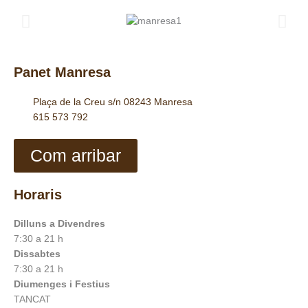
Ir
al
contenido
Panet Manresa
Plaça de la Creu s/n 08243 Manresa
615 573 792
Com arribar
Horaris
Dilluns a Divendres
7:30 a 21 h
Dissabtes
7:30 a 21 h
Diumenges i Festius
TANCAT