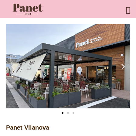
Ir
al
contenido
Panet Vilanova