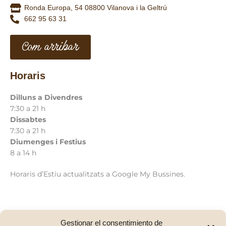
Ronda Europa, 54 08800 Vilanova i la Geltrú
662 95 63 31
Com arribar
Horaris
Dilluns a Divendres
7:30 a 21 h
Dissabtes
7:30 a 21 h
Diumenges i Festius
8 a 14 h
Horaris d’Estiu actualitzats a Google My Bussines.
Gestionar el consentimiento de