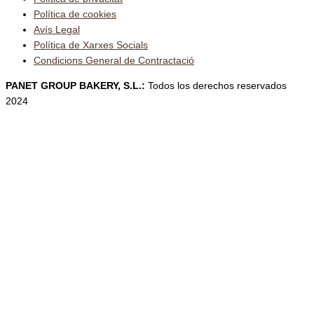
Política de cookies
Avís Legal
Política de Xarxes Socials
Condicions General de Contractació
PANET GROUP BAKERY, S.L.:
Todos los derechos reservados
2024
Designed & Powered by Apolo17
CA
ES
CA
FORN DE PA
NOSALTRES
PANET ONLINE
PRODUCTES
Pa
Catàleg Pa
Brioixeria