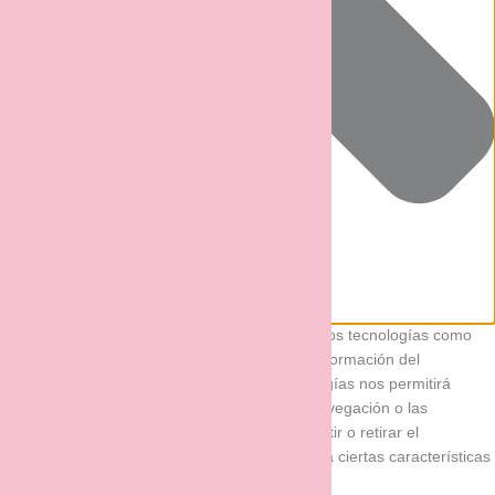
Para ofrecer las mejores experiencias, utilizamos tecnologías como
las cookies para almacenar y/o acceder a la información del
dispositivo. El consentimiento de estas tecnologías nos permitirá
procesar datos como el comportamiento de navegación o las
identificaciones únicas en este sitio. No consentir o retirar el
consentimiento, puede afectar negativamente a ciertas características
y funciones.