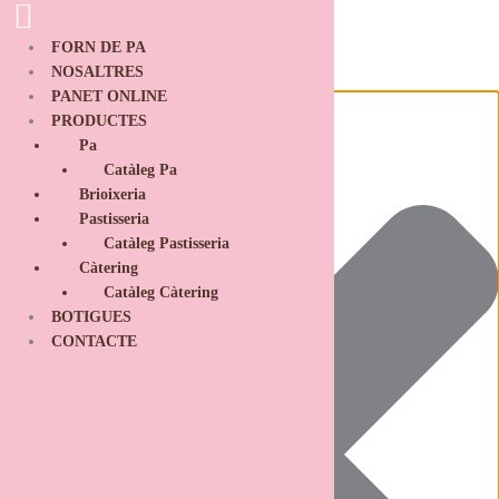
Ir
Funcional
Marketing
Estadísticas
Preferencias
al
FORN DE PA
contenido
NOSALTRES
Gestionar el consentimiento de las cookies
PANET ONLINE
PRODUCTES
Pa
Catàleg Pa
Brioixeria
Pastisseria
Catàleg Pastisseria
Càtering
Catàleg Càtering
BOTIGUES
CONTACTE