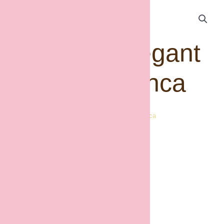
Croissant Gegant
Xocolata Blanca
Inici
/
Brioixeria
/ Croissant Gegant Xocolata Blanca