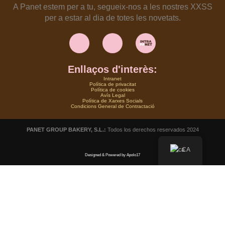
A Panet estem per a tu, segueix-nos a les nostres XXSS
per a estar al dia de totes les novetats.
Instagram
Facebook
Enllaços d'interès:
Intranet
Política de privacitat
Política de cookies
Avís Legal
Política de Xarxes Socials
Condicions General de Contractació
PANET GROUP BAKERY, S.L.:
Todos los derechos reservados 2024
CA
Designed & Powered by Apolo17
FORN DE PA
NOSALTRES
PANET ONLINE
PRODUCTES