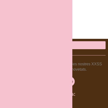
A Panet estem per a tu, segueix-nos a les nostres XXSS
per a estar al dia de totes les novetats.
Instagram
Facebook
Enllaços d'interès:
Intranet
Política de privacitat
Política de cookies
Avís Legal