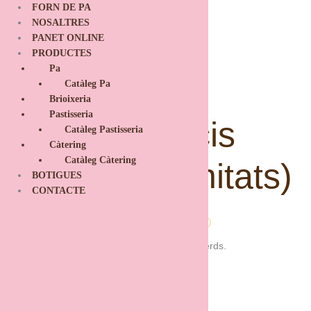
Ir
FORN DE PA
al
NOSALTRES
contenido
PANET ONLINE
PRODUCTES
Pa
Catàleg Pa
Brioixeria
Pastisseria
Safata capricis
Catàleg Pastisseria
Càtering
Catàleg Càtering
dolços (24 unitats)
BOTIGUES
CONTACTE
Inici
/
Càtering
/ Safata capricis dolços (24 unitats)
de crema i poma, lemon pie i de formatge i gerds.