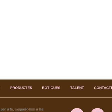
S
PRODUCTES
BOTIGUES
TALENT
CONTACT
per a tu, segueix-nos a les