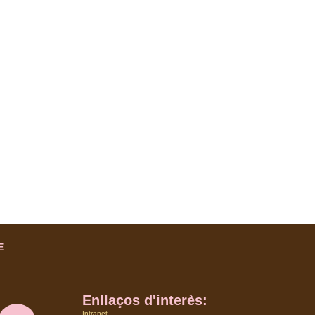
E
Enllaços d'interès:
Intranet