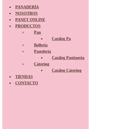
PANADERÍA
NOSOTROS
PANET ONLINE
Ir al contenido
PRODUCTOS
Instagram
Facebook
Pan
Catàleg Pa
Bollería
PANADERÍA
Pastelería
NOSOTROS
Catàleg Pastisseria
PRODUCTOS
Cátering
Pan
Catàleg Càtering
Catàleg Pa
TIENDAS
Bollería
CONTACTO
Pastelería
Catàleg Pastisseria
Cátering
Catàleg Càtering
TIENDAS
TALENT
CONTACTO