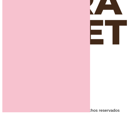
Enlaces de interés:
Intranet
Política de privacidad
Política de cookies
Aviso Legal
Política de Xarxes Socials
Condiciones Generales de Contractación
PANET GROUP BAKERY, S.L.:
Todos los derechos reservados
2024
Designed & Powered by Apolo17