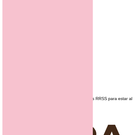
NOSOTROS
PRODUCTOS
Pan
Catàleg Pa
Bollería
Pastelería
Catàleg Pastisseria
Cátering
Catàleg Càtering
TIENDAS
TALENT
CONTACTO
En Panet estamos para ti, síguenos en nuestras RRSS para estar al
día de todas las novedades.
Instagram
Facebook