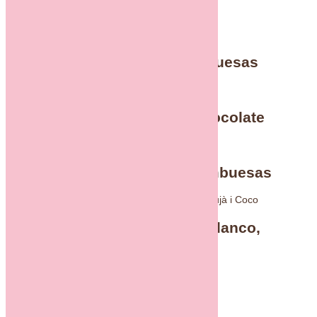
Productos relacionados
Mousse de Lichi y Frambuesas
Mousse individual de Chocolate
Tentación de Lichi y Frambuesas
Tentación de Chocolate blanco,
Maracuyá y Coco