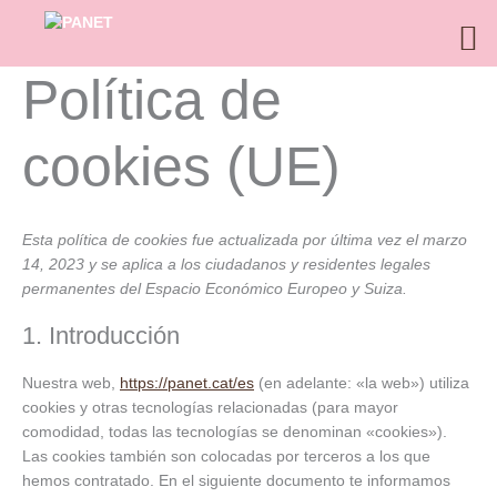
Ir
al
contenido
Política de
Consent
to
service
cookies (UE)
#!trpst#trp-
gettext-
data-
trpgettextori
Esta política de cookies fue actualizada por última vez el marzo
14, 2023 y se aplica a los ciudadanos y residentes legales
permanentes del Espacio Económico Europeo y Suiza.
1. Introducción
Nuestra web,
https://panet.cat/es
(en adelante: «la web») utiliza
cookies y otras tecnologías relacionadas (para mayor
comodidad, todas las tecnologías se denominan «cookies»).
Las cookies también son colocadas por terceros a los que
hemos contratado. En el siguiente documento te informamos