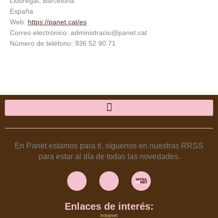
Llobregat, Barcelona
España
Web:
https://panet.cat/es
Correo electrónico:
administracio@
panet.cat
Número de teléfono: 936 52 90 71
En Panet estamos para ti, síguenos en nuestras RRSS
para estar al día de todas las novedades.
Instagram
Facebook
Enlaces de interés:
Intranet