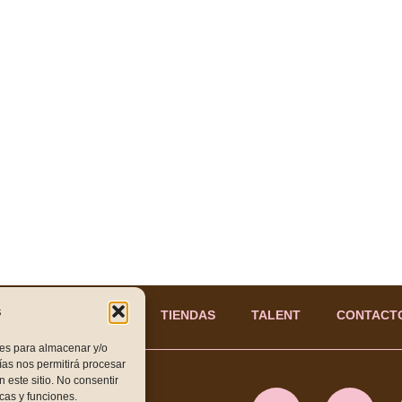
s
PRODUCTOS
TIENDAS
TALENT
CONTACT
ies para almacenar y/o
ías nos permitirá procesar
este sitio. No consentir
os para ti, síguenos en
icas y funciones.