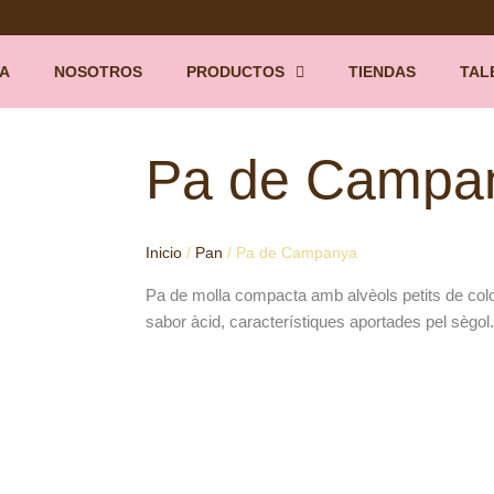
A
NOSOTROS
PRODUCTOS
TIENDAS
TAL
Pa de Campa
Inicio
/
Pan
/ Pa de Campanya
Pa de molla compacta amb alvèols petits de color
sabor àcid, característiques aportades pel sègol.