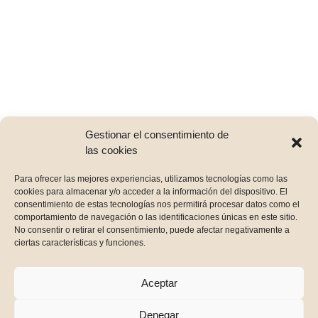
Gestionar el consentimiento de
las cookies
Para ofrecer las mejores experiencias, utilizamos tecnologías como las
cookies para almacenar y/o acceder a la información del dispositivo. El
consentimiento de estas tecnologías nos permitirá procesar datos como el
En Panet estamos para ti, síguenos en nuestras RRSS
comportamiento de navegación o las identificaciones únicas en este sitio.
para estar al día de todas las novedades.
No consentir o retirar el consentimiento, puede afectar negativamente a
ciertas características y funciones.
Instagram
Facebook
Aceptar
Enlaces de interés:
Denegar
Intranet