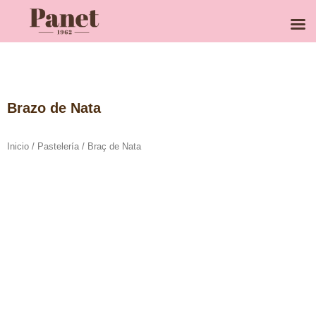
Ir
al
contenido
Brazo de Nata
Inicio
/
Pastelería
/ Braç de Nata